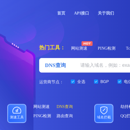
首页
API接口
关于我们
热门工具：
网站测速
PING检测
T
DNS查询
全选
BGP
电
运营商节点：
网站测速
DNS查询
劫持
PING检测
路由查询
QQ
测速工具
域名拦截