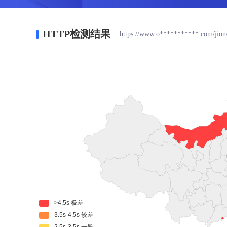
HTTP检测结果
https://www.o***********.com/jion