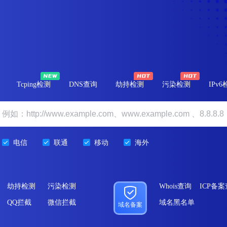
Tcping检测
DNS查询
劫持检测
污染检测
IPv
电信
联通
移动
海外
劫持检测
污染检测
Whois查询
ICP备
QQ拦截
微信拦截
域名黑名单
域名备案