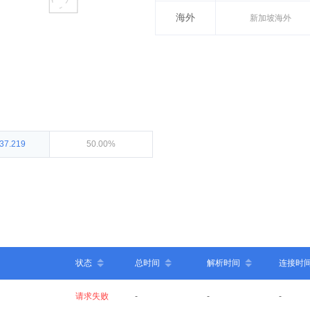
海外
新加坡海外
137.219
50.00%
状态
总时间
解析时间
连接时
请求失败
-
-
-