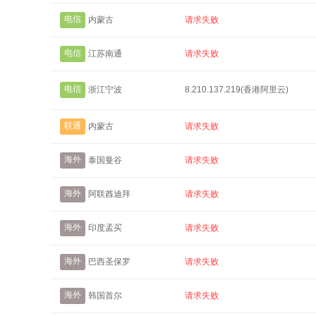
电信
内蒙古
请求失败
电信
江苏南通
请求失败
电信
浙江宁波
8.210.137.219(香港阿里云)
联通
内蒙古
请求失败
海外
泰国曼谷
请求失败
海外
阿联酋迪拜
请求失败
海外
印度孟买
请求失败
海外
巴西圣保罗
请求失败
海外
韩国首尔
请求失败