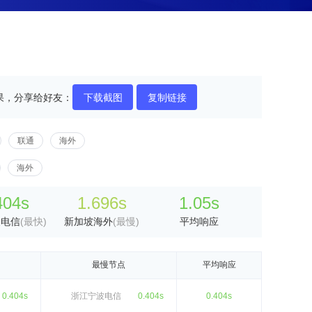
果，分享给好友：
下载截图
复制链接
联通
海外
海外
404s
1.696s
1.05s
波电信
(最快)
新加坡海外
(最慢)
平均响应
最慢节点
平均响应
0.404s
浙江宁波电信
0.404s
0.404s