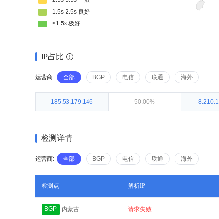
IP占比
运营商:
全部
BGP
电信
联通
海外
185.53.179.146
50.00%
8.210.
检测详情
运营商:
全部
BGP
电信
联通
海外
检测点
解析IP
BGP
内蒙古
请求失败