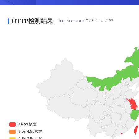
HTTP检测结果
http://common-7.d****.cn/123