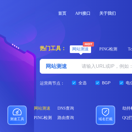
首页
API接口
关于我们
热门工具：
网站测速
PING检测
T
网站测速
全选
BGP
电
运营商节点：
网站测速
DNS查询
劫持
PING检测
路由查询
QQ
测速工具
域名拦截