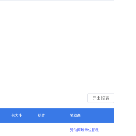
导出报表
包大小
操作
赞助商
-
-
赞助商展示位招租