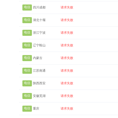
电信
四川成都
请求失败
电信
湖北十堰
请求失败
电信
浙江宁波
请求失败
电信
辽宁鞍山
请求失败
电信
内蒙古
请求失败
电信
江苏南通
请求失败
电信
陕西西安
请求失败
电信
安徽芜湖
请求失败
电信
重庆
请求失败