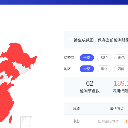
一键生成截图，保存当前检测结
运营商:
全部
BGP
电信
地区:
全部
华北
西南
62
189.
检测节点数
四川绵
线路
最快节点
电信
四川绵阳电信
1