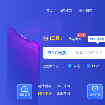
首页
API接口
关于我们
热门工具：
网站测速
PING检测
PING检测
全选
BGP
运营商节点：
网站测速
DNS查询
PING检测
路由查询
测速工具
域名拦截