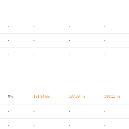
-
-
-
-
-
-
-
-
-
-
-
-
-
-
-
-
-
-
-
-
-
-
-
-
0%
191.34 ms
187.39 ms
189.11 ms
-
-
-
-
-
-
-
-