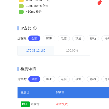
IP占比
运营商:
全部
BGP
电信
联通
移动
海
170.33.12.185
100.00%
检测详情
运营商:
全部
BGP
电信
联通
移动
海
检测点
解析IP
BGP
内蒙古
请求失败