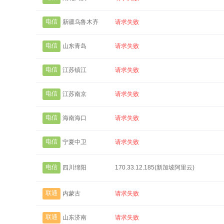
电信
新疆乌鲁木齐
请求失败
电信
山东青岛
请求失败
电信
江苏镇江
请求失败
电信
江苏南京
请求失败
电信
海南海口
请求失败
电信
宁夏中卫
请求失败
电信
四川绵阳
170.33.12.185(新加坡阿里云)
联通
内蒙古
请求失败
联通
山东济南
请求失败