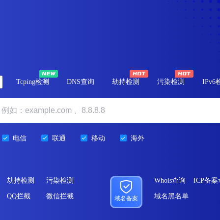
Tcping检测
DNS查询
劫持检测
污染检测
IPv
电信
联通
移动
海外
劫持检测
污染检测
Whois查询
ICP备
QQ拦截
微信拦截
域名黑名单
域名备案