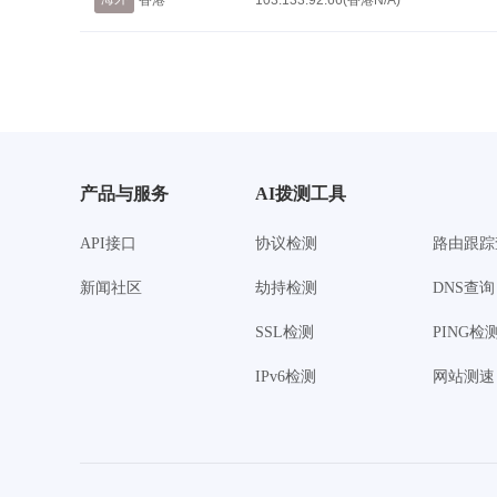
香港
103.133.92.66(香港N/A)
产品与服务
AI拨测工具
API接口
协议检测
路由跟踪
新闻社区
劫持检测
DNS查询
SSL检测
PING检
IPv6检测
网站测速