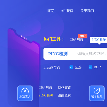
首页
API接口
关于我们
热门工具：
网站测速
PING检测
PING检测
全选
BGP
运营商节点：
网站测速
DNS查询
PING检测
路由查询
测速工具
域名拦截