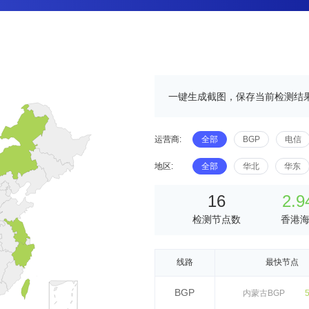
一键生成截图，保存当前检测结
运营商:
全部
BGP
电信
地区:
全部
华北
华东
16
2.9
检测节点数
香港
线路
最快节点
BGP
内蒙古BGP