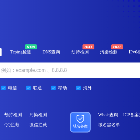
Tcping检测
DNS查询
劫持检测
污染检测
IPv
电信
联通
移动
海外
劫持检测
污染检测
Whois查询
ICP备
QQ拦截
微信拦截
域名黑名单
域名备案