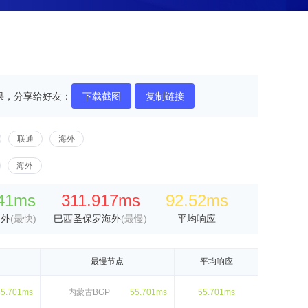
果，分享给好友：
下载截图
复制链接
联通
海外
海外
41ms
311.917ms
92.52ms
海外
(最快)
巴西圣保罗海外
(最慢)
平均响应
最慢节点
平均响应
55.701ms
内蒙古BGP
55.701ms
55.701ms