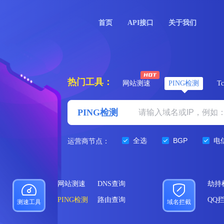
首页
API接口
关于我们
热门工具：
网站测速
PING检测
T
PING检测
全选
BGP
电
运营商节点：
网站测速
DNS查询
劫持
PING检测
路由查询
QQ
测速工具
域名拦截