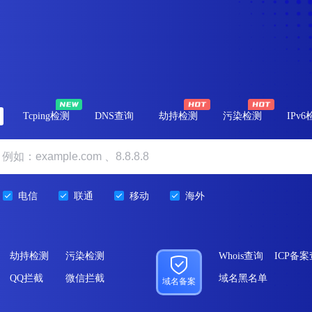
Tcping检测
DNS查询
劫持检测
污染检测
IPv
电信
联通
移动
海外
劫持检测
污染检测
Whois查询
ICP备
QQ拦截
微信拦截
域名黑名单
域名备案