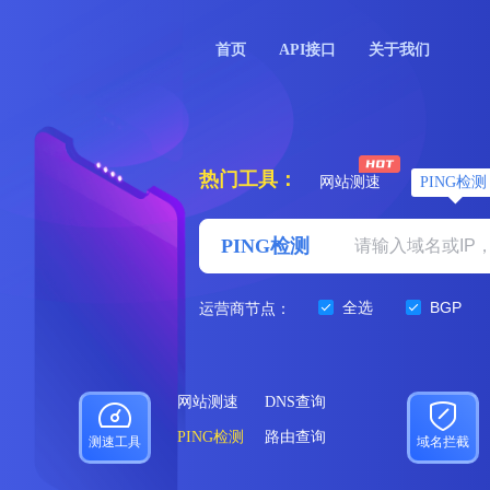
首页
API接口
关于我们
热门工具：
网站测速
PING检测
PING检测
全选
BGP
运营商节点：
网站测速
DNS查询
PING检测
路由查询
测速工具
域名拦截