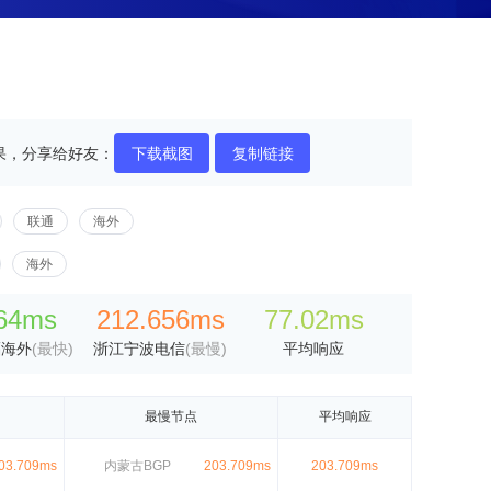
果，分享给好友：
下载截图
复制链接
联通
海外
海外
64ms
212.656ms
77.02ms
福海外
(最快)
浙江宁波电信
(最慢)
平均响应
最慢节点
平均响应
03.709ms
内蒙古BGP
203.709ms
203.709ms