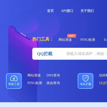
首页
API接口
关于我们
热门工具：
网站测速
PING检测
T
QQ拦截
网站测速
DNS查询
劫持
PING检测
路由查询
QQ
测速工具
域名拦截